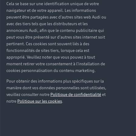
sur-mesure
Cela se base sur une identification unique de votre
navigateur et de votre appareil. Les informations
Découvrez nos solutions et services Audi Business
peuvent être partagées avec d'autres sites web Audi ou
pensés pour faciliter votre mobilité professionnelle.
avec des tiers tels que les distributeurs et les
De la fiscalité à la connectivité, nos experts vous
annonceurs Audi, afin que le contenu publicitaire qui
peut vous être présenté sur d'autres sites internet soit
accompagnent pour trouver les avantages et les
pertinent. Ces cookies sont souvent liés à des
solutions adaptés aux besoins de votre activité.
fonctionnalités de sites tiers, lorsque cela est
approprié. Veuillez noter que vous pouvez à tout
Nous contacter
moment retirer votre consentement à l'installation de
cookies personnalisation du contenu marketing.
Pour obtenir des informations plus spécifiques sur la
manière dont vos données personnelles sont utilisées,
veuillez consulter notre
Politique de confidentialité
et
notre
Politique sur les cookies
.
Trouvez la
solution de
financement