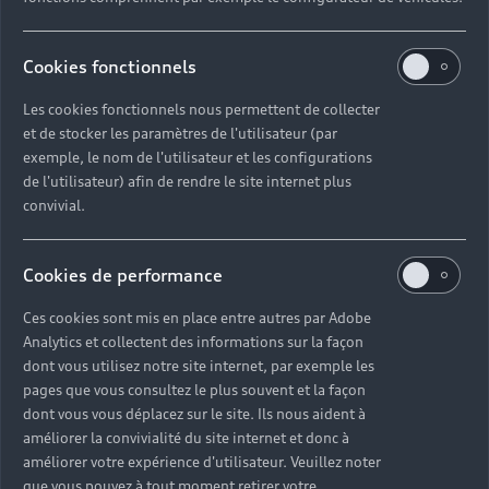
Audi pour les
professionnels
Cookies fonctionnels
Les cookies fonctionnels nous permettent de collecter
Accédez à toute l’excellence Audi avec nos
et de stocker les paramètres de l'utilisateur (par
différentes gammes aux technologies innovantes
exemple, le nom de l'utilisateur et les configurations
et aux finitions haut de gamme. Contactez-nous
de l'utilisateur) afin de rendre le site internet plus
pour échanger et trouver un modèle
convivial.
correspondant à vos besoins.
Cookies de performance
Nous contacter
Ces cookies sont mis en place entre autres par Adobe
Analytics et collectent des informations sur la façon
dont vous utilisez notre site internet, par exemple les
pages que vous consultez le plus souvent et la façon
dont vous vous déplacez sur le site. Ils nous aident à
améliorer la convivialité du site internet et donc à
améliorer votre expérience d'utilisateur. Veuillez noter
que vous pouvez à tout moment retirer votre