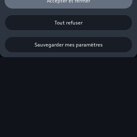
Accepter et fermer
Tout refuser
Sauvegarder mes paramètres
Nouvelle Audi Q3 e-
hybrid
À partir de 490€/mois avec apport⁽¹⁾.
Profiter de l’offre