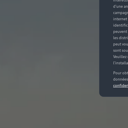
intérêts
d'une an
campagne
internet
identifi
peuvent 
les dist
peut vou
sont souv
Veuillez
l'instal
Pour obt
données 
confiden