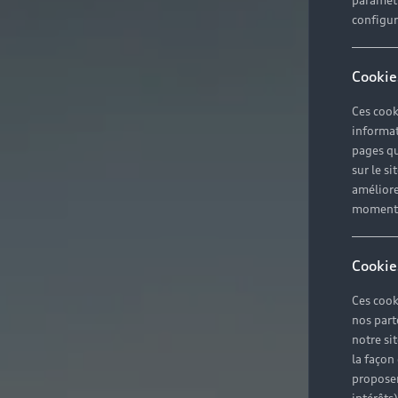
paramètr
configura
Cookie
Ces cook
informat
pages qu
sur le si
améliore
moment r
Cookie
Ces cook
nos part
notre si
la façon
proposer