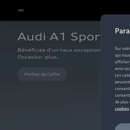
Para
Audi A1 Sportbac
Sur notr
Bénéficiez d'un taux exceptionnel de 1,9%⁽
qui nous
Occasion :plus.
affiche
ainsi qu
Profiter de l’offre
Les caté
peuvent
consent
consent
de plus
cookies