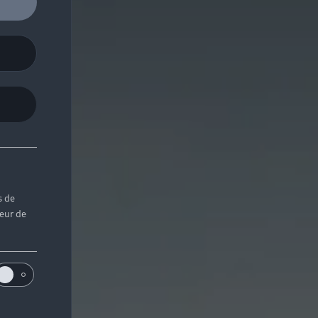
s de
teur de