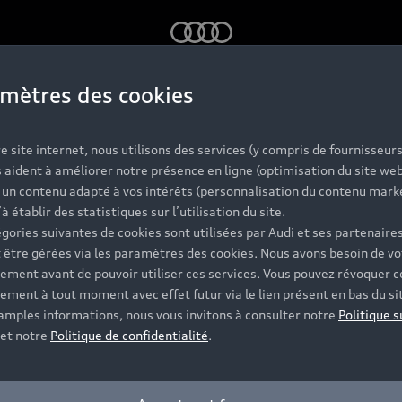
Audi
mètres des cookies
k
e site internet, nous utilisons des services (y compris de fournisseurs
¹⁾ et du premier entretien offert⁽²⁾ à l'achat d
 aident à améliorer notre présence en ligne (optimisation du site web
r un contenu adapté à vos intérêts (personnalisation du contenu mark
’à établir des statistiques sur l’utilisation du site.
gories suivantes de cookies sont utilisées par Audi et ses partenaires
 être gérées via les paramètres des cookies. Nous avons besoin de vo
ement avant de pouvoir utiliser ces services. Vous pouvez révoquer c
ement à tout moment avec effet futur via le lien présent en bas du si
 amples informations, nous vous invitons à consulter notre
Politique s
et notre
Politique de confidentialité
.